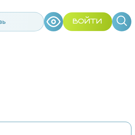
зь
ВОЙТИ