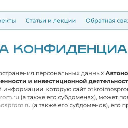
оекты
Статьи и лекции
Обратная свя
А КОНФИДЕНЦИ
ространения персональных данных
Автоно
енности и инвестиционной деятельнос
й информации, которую сайт otkroimospro
prom.ru
(а также его субдоменах), может п
mosprom.ru
(а также его субдоменов), его 