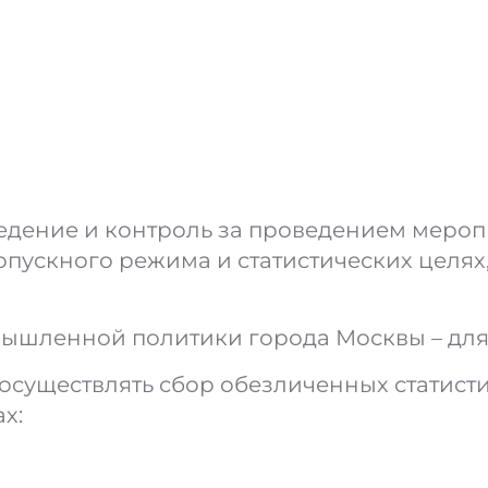
дение и контроль за проведением меропр
опускного режима и статистических целя
шленной политики города Москвы – для о
 осуществлять сбор обезличенных статист
х: