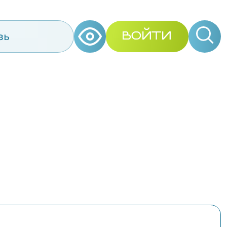
зь
ВОЙТИ